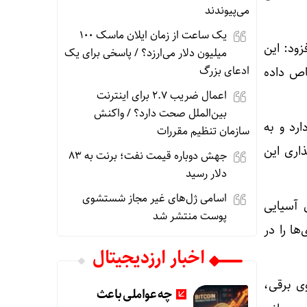
می‌پیوندند
یک ساعت از زمان ایلان ماسک ۱۰۰
ود: این
میلیون دلار می‌ارزد؟ / پاسخی برای یک
ادعای بزرگ
اص داده
اعمال ضریب ۲.۷ برای اینترنت
بین‌الملل صحت دارد؟ / واکنش
لیارد دلار ذخیره دارد و به
سازمان تنظیم مقررات
ذاری این
جهش دوباره قیمت نفت؛ برنت به ۸۳
دلار رسید
اسامی ژل‌های غیر مجاز شستشوی
 آسیایی
پوست منتشر شد
ها را در
اخبار ارزدیجیتال
ی برقی،
چه عواملی باعث