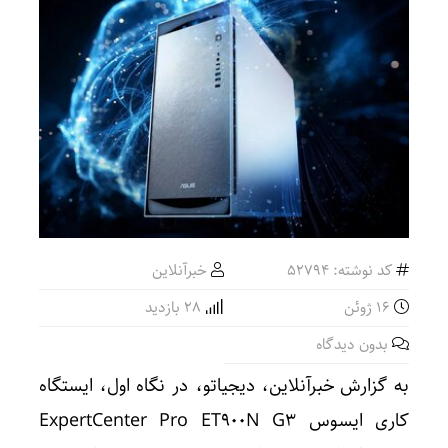
کد نوشته: 52794
خبرآنلاین
16 ژوئن
28 بازدید
بدون دیدگاه
به گزارش خبرآنلاین، دیجیاتو، در نگاه اول، ایستگاه
کاری ایسوس ExpertCenter Pro ET900N G3