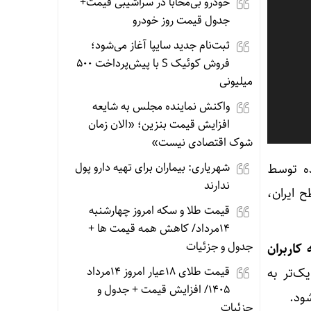
خودرو بی‌محابا در سراشیبی قیمت+
جدول قیمت روز خودرو
ثبت‌نام جدید سایپا آغاز می‌شود؛
فروش کوئیک S با پیش‌پرداخت ۵۰۰
میلیونی
واکنش نماینده مجلس به شایعه
افزایش قیمت بنزین؛ «الان زمان
شوک اقتصادی نیست»
شهریاری: بیماران برای تهیه دارو پول
ده توسط
ندارند
 ایران،
قیمت طلا و سکه امروز چهارشنبه
14مرداد/ کاهش همه قیمت ها +
جدول و جزئیات
ه کاربران
قیمت طلای 18عیار امروز 14مرداد
یک‌تر به
1405/ افزایش قیمت + جدول و
ود.
جزئیات