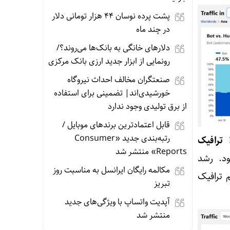
پشت پرده نوسان ۴۴ هزار تومانی دلار
در چند ماه
دلارهای خانگی به بانک‌ها می‌روند؟/
رونمایی از ابزار جدید ارزی بانک مرکزی
صنعتگران مخالف احداث نیروگاه
خورشیدی‌اند| تضمینی برای استفاده
از برق تولیدی وجود ندارد
قابل اعتمادترین برندهای موبایل /
رتبه‌بندی جدید «Consumer
 تا 45٪ ترافیک
Reports» منتشر شد
د. رشد
مکالمه رایگان ایرانسل به مناسبت روز
 ترافیک
تبریز
آپدیت‌ واتساپ با ویژگی‌های جدید
منتشر شد