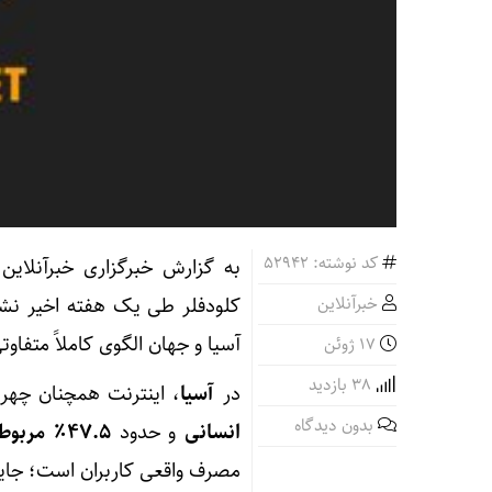
کد نوشته: 52942
به گزارش خبرگزاری خبرآنلای
خبرآنلاین
کلودفلر طی یک هفته اخیر نش
آسیا و جهان الگوی کاملاً متفاوتی
17 ژوئن
38 بازدید
در
آسیا
، اینترنت همچنان چهره
بدون دیدگاه
انسانی
و حدود
47.5٪ مربوط به ربات‌ها
مصرف واقعی کاربران است؛ جایی