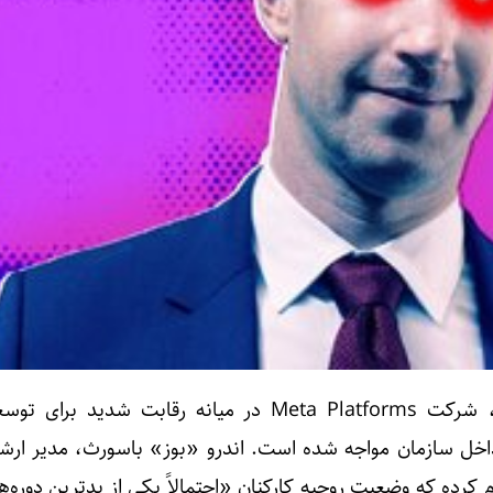
به گزارش خبرگزاری خبرآنلاین، شرکت Meta Platforms در میانه رقابت شدی
اخل سازمان مواجه شده است. اندرو «بوز» باسورث، مدیر ارشد
رده که وضعیت روحیه کارکنان «احتمالاً یکی از بدترین دوره‌ه