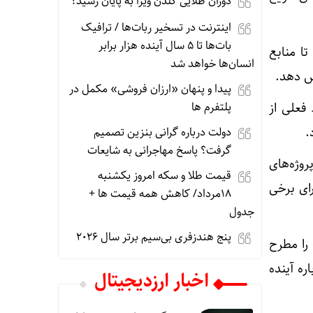
دوران طلایی گلدن ویزا به پایان رسید؟
اینترنت در تسخیر ربات‌ها / ترافیک
بات‌ها تا ۵ سال آینده هزار برابر
ا منابع
انسان‌ها خواهد شد
پیدا و پنهان «ارزان فروشی» مکمل در
پلتفرم ها
فعلی از
.
دولت درباره گرانی بنزین تصمیم
گرفت؟ پاسخ مهاجرانی به شایعات
روژه‌های
قیمت طلا و سکه امروز یکشنبه
ای برخی
18مرداد/ کاهش همه قیمت ها +
جدول
پنج هندزفری بی‌سیم برتر سال ۲۰۲۶
را مطرح
ره آینده
اخبار ارزدیجیتال