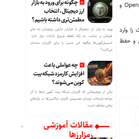
چگونه برای ورود به بازار
این بحران داخلی در شرایطی رخ می‌دهد که متا در رقابت مستقیم با شرکت‌هایی مانند OpenAI و
ارز دیجیتال، انتخاب
مطمئن‌تری داشته باشیم؟
را وارد
ورود به بازار ارز دیجیتال با هزاران دارایی پرنوسان، به جای
هیجان و شتاب، به یک نقطه شروع باثبات نیاز دارد.
 نیروی انسانی و حفظ
استیبل‌کوین‌ها چگونه این مسیر را برای کاربران ساده‌تر
می‌کنند؟
چه عواملی باعث
افزایش کارمزد شبکه بیت
کوین می‌شوند؟
یکی از موضوعاتی که کاربران شبکه بیت کوین بارها با آن
مواجه شده‌اند، نوسان محسوس کارمزد تراکنش‌ها در بازه‌های
زمانی مختلف است.
مقالات آموزشی
رمزارزها