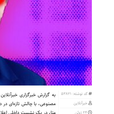
کد نوشته: 53821
خبرآنلاین
مصنوعی، با چالش تازه‌ای در د
متا، در یک نشست داخلی اعلام ک
24 ژوئن