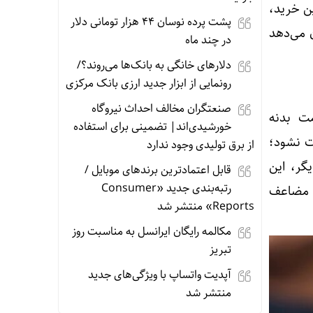
ین خرید،
پشت پرده نوسان ۴۴ هزار تومانی دلار
 می‌دهد
در چند ماه
دلارهای خانگی به بانک‌ها می‌روند؟/
رونمایی از ابزار جدید ارزی بانک مرکزی
صنعتگران مخالف احداث نیروگاه
مت بدنه
خورشیدی‌اند| تضمینی برای استفاده
ت نشود؛
از برق تولیدی وجود ندارد
گر، این
قابل اعتمادترین برندهای موبایل /
رتبه‌بندی جدید «Consumer
ی مضاعف
Reports» منتشر شد
مکالمه رایگان ایرانسل به مناسبت روز
تبریز
آپدیت‌ واتساپ با ویژگی‌های جدید
منتشر شد