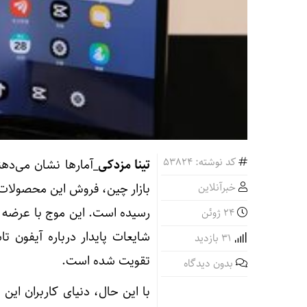
کد نوشته: 53824
تینا مزدکی_
آمارها نشان می‌ده
خبرآنلاین
24 ژوئن
شایعات پایدار درباره آیفون تا
31 بازدید
تقویت شده است.
بدون دیدگاه
با این حال، دنیای کاربران ای