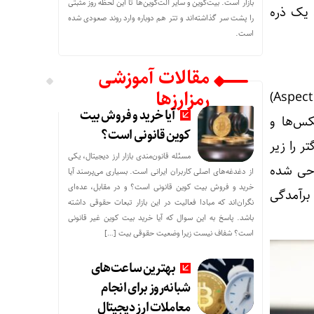
بازار است. بیت‌کوین و سایر آلت‌کوین‌ها تا این لحظه روز مثبتی
 یک ذره
را پشت سر گذاشته‌اند و تتر هم دوباره وارد روند صعودی شده
است.
مقالات آموزشی
رمزارزها
ارتفاع زیاد یا اشکال نامتعارف اکثر گوشی‌های تاشو منجر به ایجاد نسبت‌های ابعاد (Aspect Ratio)
آیا خرید و فروش بیت
کس‌ها و
کوین قانونی است؟
 را زیر
مسئله قانون‌مندی بازار ارز دیجیتال، یکی
صاف طراحی شده
از دغدغه‌های اصلی کاربران ایرانی است. بسیاری می‌پرسند آیا
خرید و فروش بیت کوین قانونی است؟ و در مقابل، عده‌ای
برآمدگی
نگران‌اند که مبادا فعالیت در این بازار تبعات حقوقی داشته
باشد. پاسخ به این سوال که آیا خرید بیت کوین غیر قانونی
است؟ شفاف نیست زیرا وضعیت حقوقی بیت‌ […]
بهترین ساعت‌های
شبانه‌روز برای انجام
معاملات ارز دیجیتال