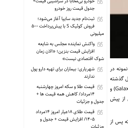
خودرو بی‌محابا در سراشیبی قیمت+
جدول قیمت روز خودرو
ثبت‌نام جدید سایپا آغاز می‌شود؛
فروش کوئیک S با پیش‌پرداخت ۵۰۰
میلیونی
واکنش نماینده مجلس به شایعه
افزایش قیمت بنزین؛ «الان زمان
شوک اقتصادی نیست»
مونه در
شهریاری: بیماران برای تهیه دارو پول
ندارند
۲۰ به بیش از ۱۰ میلیون در سال گذشته
قیمت طلا و سکه امروز چهارشنبه
رسیده است. این موج با عرضه پرچمداران گران‌قیمتی مثل «گلکسی زد تری‌فولد» (Galaxy Z TriFold) و
14مرداد/ کاهش همه قیمت ها +
ش از پیش
جدول و جزئیات
قیمت طلای 18عیار امروز 14مرداد
1405/ افزایش قیمت + جدول و
ه پس از
جزئیات