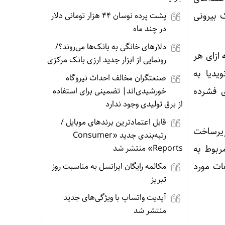
 بیرونی
پشت پرده نوسان ۴۴ هزار تومانی دلار
در چند ماه
دلارهای خانگی به بانک‌ها می‌روند؟/
لیون گالن (۹٫۶ میلیون لیتر) به ازای هر
رونمایی از ابزار جدید ارزی بانک مرکزی
یدیا به
صنعتگران مخالف احداث نیروگاه
ی فشرده
خورشیدی‌اند| تضمینی برای استفاده
از برق تولیدی وجود ندارد
قابل اعتمادترین برندهای موبایل /
 زیرساخت
رتبه‌بندی جدید «Consumer
 مربوط به
Reports» منتشر شد
ات مورد
مکالمه رایگان ایرانسل به مناسبت روز
تبریز
آپدیت‌ واتساپ با ویژگی‌های جدید
منتشر شد