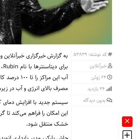
کد نوشته: 53839
به گزارش خبرگزاری خبرآنلاین 
خبرآنلاین
بر
آب این مراک
24 ژوئن
مصرف بالای انرژی و آب در زی
36 بازدید
بدون دیدگاه
این امکان را فراهم می‌کند تا گ
خشک منتقل شود.
جاش پارکر، مدیر پایداری انوید