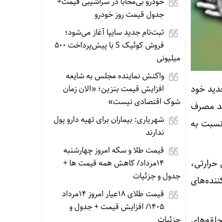
خودرو بی‌محابا در سراشیبی قیمت+
جدول قیمت روز خودرو
ثبت‌نام جدید سایپا آغاز می‌شود؛
فروش کوئیک S با پیش‌پرداخت ۵۰۰
میلیونی
واکنش نماینده مجلس به شایعه
دید خود
افزایش قیمت بنزین؛ «الان زمان
شوک اقتصادی نیست»
‌تواند مصرف
شهریاری: بیماران برای تهیه دارو پول
ی نسبت به
ندارند
قیمت طلا و سکه امروز چهارشنبه
یش تحمل حرارتی،
14مرداد/ کاهش همه قیمت ها +
جدول و جزئیات
ننده‌های
قیمت طلای 18عیار امروز 14مرداد
1405/ افزایش قیمت + جدول و
حلقه‌های
جزئیات