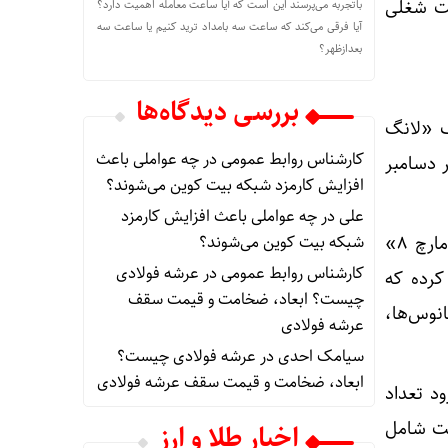
می‌گوید این شرکت در سال ۲۰۲۴ برای ۲۲۴ موقعیت شغلی
باتجربه می‌پرسند این است که آیا ساعت معامله اهمیت دارد؟
آیا فرقی می‌کند که ساعت سه بامداد ترید کنیم یا ساعت سه
بعدازظهر؟
بررسی دیدگاه‌ها
ه تخت را با موشک «لانگ
کارشناس روابط عمومی
در
چه عواملی باعث
 نیز در دسامبر
افزایش کارمزد شبکه بیت کوین می‌شوند؟
علی
در
چه عواملی باعث افزایش کارمزد
شبکه بیت کوین می‌شوند؟
در حال حاضر و پس از دوازدهمین و آخرین پرتاب که در ژوئن سال جاری با موشک «لانگ مارچ ۸»
کارشناس روابط عمومی
در
عرشه فولادی
م کرده که
چیست؟ ابعاد، ضخامت و قیمت سقف
انوس‌ها،
عرشه فولادی
سیامک احدی
در
عرشه فولادی چیست؟
ابعاد، ضخامت و قیمت سقف عرشه فولادی
ه انتظار می‌رود تعداد
SS، این منظومه در نهایت شامل
اخبار طلا و ارز