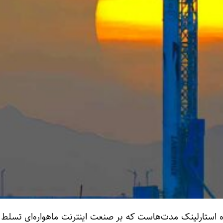
ه استارلینک مدت‌هاست که بر صنعت اینترنت ماهواره‌ای تسلط د