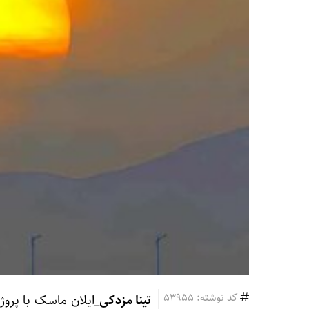
کد نوشته: 53955
تینا مزدکی_
ایلان ماسک با پروژ