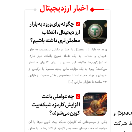
اخبار ارزدیجیتال
چگونه برای ورود به بازار
ارز دیجیتال، انتخاب
مطمئن‌تری داشته باشیم؟
ورود به بازار ارز دیجیتال با هزاران دارایی پرنوسان، به جای
هیجان و شتاب، به یک نقطه شروع باثبات نیاز دارد.
استیبل‌کوین‌ها چگونه این مسیر را برای کاربران ساده‌تر
می‌کنند؟ ورود به یک مهارت مالی جدید معمولا با ترکیبی از
هیجان و ابهام همراه است؛ به‌خصوص وقتی صحبت از بازاری
۲۴ ساعته با هزاران دارایی […]
چه عواملی باعث
افزایش کارمزد شبکه بیت
کوین می‌شوند؟
این پروژه که در زبان انگلیسی رسماً «منظومه ماهواره‌ای اسپیس‌سیل» (SpaceSail Constellation) و
یکی از موضوعاتی که کاربران شبکه بیت کوین بارها با آن
 معنای هزار بادبان) نامیده می‌شود، در سال ۲۰۲۳ توسط شرکت
مواجه شده‌اند، نوسان محسوس کارمزد تراکنش‌ها در بازه‌های