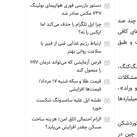
دستور بازرسی فوری هواپیمای بوئینگ
۷۳۷ مکس صادر شد
حاضر تنها چند صد
چرا اپل تلگرام را حذف می‌کند اما
اره‌های کافی
ایکس را نه؟
ت و طبق
ارتباط رژیم غذایی غنی از فیبر با
سلامت روانی بهتر
قرص آزمایشی که می‌تواند درمان HIV
نگ‌کنگ،
را متحول کند
«مشکلات
قیمت طلا و سکه شنبه 17 مرداد/
 ورلد»،
قیمت‌ها افزایشی
اده از میلیاردها
نقشه اپل علیه سامسونگ شکست
خورد
الزام احتمالی اتاق امن؛ هزینه ساخت
 ۸۵.۷ میلیارد دلاری و رکوردشکن
مسکن چقدر افزایش می‌یابد؟
 چین در