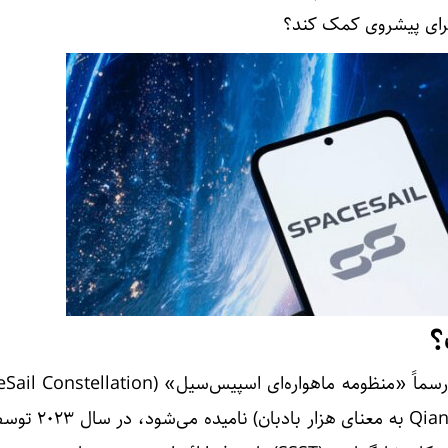
برای پیشروی کمک کند؟
؟
در زبان چینی «چیان‌فان» (Qianfan به