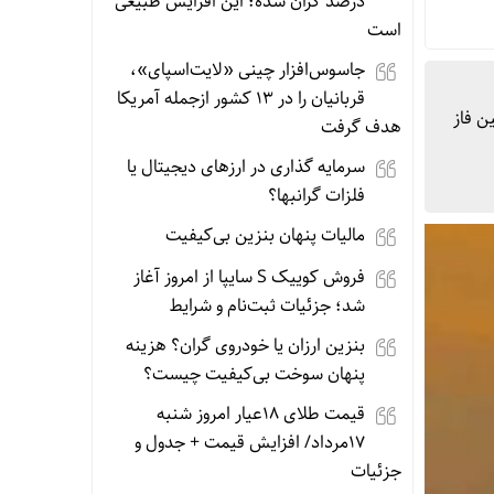
درصد گران شده؛ این افزایش طبیعی
است
جاسوس‌افزار چینی «لایت‌اسپای»،
قربانیان را در ۱۳ کشور ازجمله آمریکا
ن و آغاز اولین فاز
هدف گرفت
سرمایه گذاری در ارزهای دیجیتال یا
فلزات گرانبها؟
مالیات پنهان بنزین بی‌کیفیت
فروش کوییک S سایپا از امروز آغاز
شد؛ جزئیات ثبت‌نام و شرایط
بنزین ارزان یا خودروی گران؟ هزینه
پنهان سوخت بی‌کیفیت چیست؟
قیمت طلای 18عیار امروز شنبه
17مرداد/ افزایش قیمت + جدول و
جزئیات