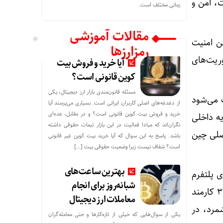
اند «پسرعت، امن و
زمانی مختلف است.
مقالات آموزشی
ن امنیت
رمزارزها
ریت‌های
آیا خرید و فروش بیت
کوین قانونی است؟
مسئله قانون‌مندی بازار ارز دیجیتال، یکی
ت می‌شود
از دغدغه‌های اصلی کاربران ایرانی است. بسیاری می‌پرسند آیا
خرید و فروش بیت کوین قانونی است؟ و در مقابل، عده‌ای
 سرمایه داخلی
نگران‌اند که مبادا فعالیت در این بازار تبعات حقوقی داشته
صلی چین
باشد. پاسخ به این سوال که آیا خرید بیت کوین غیر قانونی
است؟ شفاف نیست زیرا وضعیت حقوقی بیت‌ […]
بهترین ساعت‌های
 پلتفرم
شبانه‌روز برای انجام
اطلاعات کسب‌وکار چینی «چیچاشا»، شرکت SSST در سال ۲۰۲۴ (آخرین داده‌های موجود) ۳۴۳ کارمند
معاملات ارز دیجیتال
کنان را بین ۲۰۱ تا ۵۰۰ نفر برمی‌شمرد، در
یکی از سوال‌هایی که خیلی از تازه‌کارها و حتی معامله‌گران