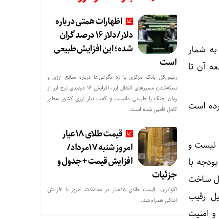
اظهارات همتی درباره
دلار/ دلار ۱۶ درصد گران
شده؛ این افزایش طبیعی
 این صنعت به شمار
است
ای توسعه آن تا
رئیس‌کل بانک مرکزی با رد نگرانی‌ها درباره منابع ارزی و
بسته‌شدن مسیرهای انتقال ارز، افزایش ۱۶ درصدی نرخ ارز از
زمان جنگ را طبیعی دانست و گفت نیاز ارزی کشور به‌طور
رده است
کامل تأمین شده است.
قیمت طلای 18عیار
 نیست و
امروز شنبه 17مرداد/
افزایش قیمت + جدول و
ودجه با
جزئیات
 در حال ساخت
اکوایران: قیمت طلای 18عیار در معاملات امروز با افزایش
یل رقیب
اندکی همراه شد.
و امنیت