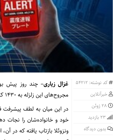
کد نوشته: 54212
غزال زیاری
خبرآنلاین
مجروح‌های این زلزله به ۱۴۳۰ کشته و ۳هزار و سیصد زخمی رسیده است.
28 ژوئن
در این میان به لطف پیشرفت فن
23 بازدید
خود و خانواده‌شان را نجات ده
بدون دیدگاه
ونزوئلا بازتاب یافته که در آن،