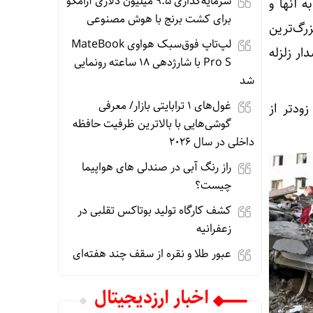
سرمایه‌گذاری ۹.۵ میلیون دلاری آرامکو
 آنها و
برای کشت برنج با هوش مصنوعی
رگ‌ترین
لپ‌تاپ فوق‌سبک هواوی MateBook
 سیستم هشدار زلزله
Pro S با شارژدهی ۱۸ ساعته رونمایی
شد
غول‌های ۱ ترابایتی بازار/ معرفی
ودتر از
گوشی‌هایی با بالاترین ظرفیت حافظه
داخلی در سال ۲۰۲۶
راز رنگ آبی در صندلی های هواپیما
چیست؟
کشف کارگاه تولید بوتاکس تقلبی در
زعفرانیه
عبور طلا و نقره از سقف چند هفته‌ای
اخبار ارزدیجیتال