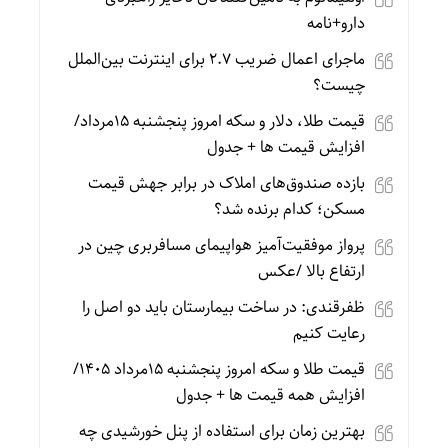
دارو+نامه
ماجرای اعمال ضریب ۲.۷ برای اینترنت بین‌الملل
چیست؟
قیمت طلا، دلار و سکه امروز پنجشنبه 15مرداد/
افزایش قیمت ها + جدول
بازده صندوق‌های املاک در برابر جهش قیمت
مسکن؛ کدام برنده شد؟
پرواز موفقیت‌آمیز هواپیمای مسافربری چین در
ارتفاع بالا /عکس
ظفرقندی: در ساخت بیمارستان باید دو اصل را
رعایت کنیم
قیمت طلا و سکه امروز پنجشنبه 15مرداد 1405/
افزایش همه قیمت ها + جدول
بهترین زمان برای استفاده از پنل خورشیدی چه