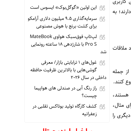
 کاربری
این اولین «گوگل‌بوک» ایسوس است
ارند؛ به
سرمایه‌گذاری ۹.۵ میلیون دلاری آرامکو
برای کشت برنج با هوش مصنوعی
لپ‌تاپ فوق‌سبک هواوی MateBook
Pro S با شارژدهی ۱۸ ساعته رونمایی
 ملاقات
شد
غول‌های ۱ ترابایتی بازار/ معرفی
گوشی‌هایی با بالاترین ظرفیت حافظه
از جمله
داخلی در سال ۲۰۲۶
وع کنند.
راز رنگ آبی در صندلی های هواپیما
 هستند،
چیست؟
ی مثال،
کشف کارگاه تولید بوتاکس تقلبی در
زعفرانیه
دیگری را