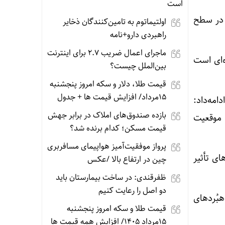
است
ه در سطح
اولتیماتوم به تامین‌کنندگان ذخایر
راهبردی دارو+نامه
ماجرای اعمال ضریب ۲.۷ برای اینترنت
‌ای است
بین‌الملل چیست؟
قیمت طلا، دلار و سکه امروز پنجشنبه
15مرداد/ افزایش قیمت ها + جدول
امه‌داد:
بازده صندوق‌های املاک در برابر جهش
 موقعیت
قیمت مسکن؛ کدام برنده شد؟
پرواز موفقیت‌آمیز هواپیمای مسافربری
ای تأثیر
چین در ارتفاع بالا /عکس
ظفرقندی: در ساخت بیمارستان باید
دو اصل را رعایت کنیم
بُردهای
قیمت طلا و سکه امروز پنجشنبه
15مرداد 1405/ افزایش همه قیمت ها