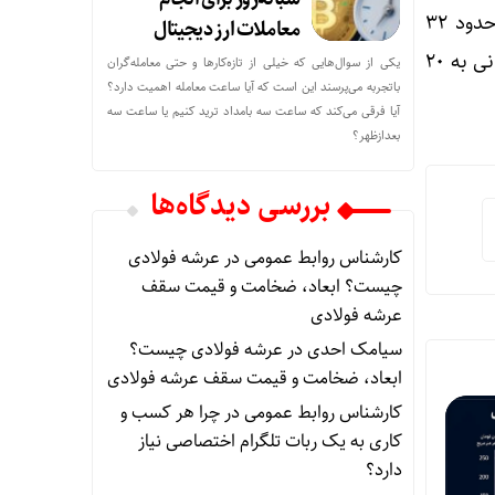
تاج‌بخش مسلمان اضافه کرد: انتظار می‌رود منابع جاری اداره کل هواشناسی استان که اکنون حدود ۳۲
معاملات ارز دیجیتال
میلیارد تومان است به متناسب با میانگین رشد استان به حدود ۳۷ میلیارد تومان و اعتبارات عمرانی به ۲۰
یکی از سوال‌هایی که خیلی از تازه‌کارها و حتی معامله‌گران
باتجربه می‌پرسند این است که آیا ساعت معامله اهمیت دارد؟
آیا فرقی می‌کند که ساعت سه بامداد ترید کنیم یا ساعت سه
بعدازظهر؟
بررسی دیدگاه‌ها
کارشناس روابط عمومی
در
عرشه فولادی
چیست؟ ابعاد، ضخامت و قیمت سقف
عرشه فولادی
سیامک احدی
در
عرشه فولادی چیست؟
ابعاد، ضخامت و قیمت سقف عرشه فولادی
کارشناس روابط عمومی
در
چرا هر کسب‌ و
کاری به یک ربات تلگرام اختصاصی نیاز
دارد؟