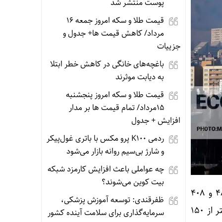
پوست منتشر شد
قیمت طلا و سکه امروز جمعه ۱۶
مرداد/ کاهش قیمت ها+ جدول و
جزییات
باغچه‌های خانگی در کاهش خطر ابتلا
به دیابت موثرند
قیمت طلا و سکه امروز پنجشنبه
15مرداد/ تمام قیمت ها بر مدار
افزایش + جدول
ردمی K100 پرو مکس با باتری غول‌پیکر
و شارژ بی‌سیم روانه بازار می‌شود
چه عواملی باعث افزایش کارمزد شبکه
بیت کوین می‌شوند؟
در میان مناطق گران‌تر، پس از منطقه یک، مناطق ۳ و ۶ به ترتیب با میانگین قیمت‌های ۴۸۸ و ۴۰۸
ظفرقندی: توسعه آموزش پزشکی،
میلیون تومان قرار دارند. در مقابل، مناطق ۱۷، ۱۹، ۱۵، ۲۱ و ۱۸ همچنان در محدوده قیمتی کمتر از ۱۵۰
سرمایه‌گذاری برای سلامت آینده کشور