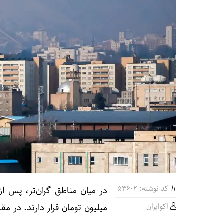
کد نوشته: 53602
اکوایران